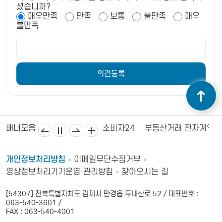
셨습니까?
매우만족
만족
보통
불만족
매우
불만족
김제상공회의소
김제시의회
소비자24
부동산거래 전자계약
배너모음
개인정보처리방침
이메일무단수집거부
영상정보처리기기운영·관리방침
찾아오시는 길
[54307] 전북특별자치도 김제시 만경읍 두내산로 52 / 대표번호 :
063-540-3601 /
FAX : 063-540-4001