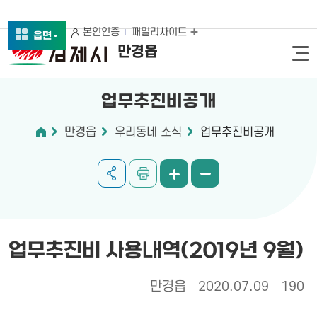
본인인증
패밀리사이트
읍면
만경읍
업무추진비공개
만경읍
우리동네 소식
업무추진비공개
업무추진비 사용내역(2019년 9월)
만경읍
2020.07.09
190