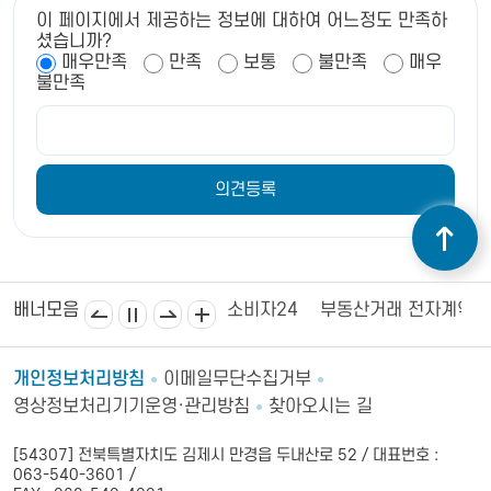
이 페이지에서 제공하는 정보에 대하여 어느정도 만족하
셨습니까?
매우만족
만족
보통
불만족
매우
불만족
김제상공회의소
김제시의회
소비자24
부동산거래 전자계약
배너모음
개인정보처리방침
이메일무단수집거부
영상정보처리기기운영·관리방침
찾아오시는 길
[54307] 전북특별자치도 김제시 만경읍 두내산로 52 / 대표번호 :
063-540-3601 /