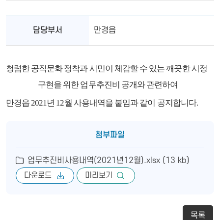
담당부서
만경읍
청렴한 공직문화 정착과 시민이 체감할 수 있는 깨끗한 시정
구현을 위한 업무추진비 공개와 관련하여
만경읍
2021
년
12
월 사용내역을 붙임과 같이 공지합니다
.
첨부파일
업무추진비사용내역(2021년12월).xlsx (13 kb)
다운로드
미리보기
목록