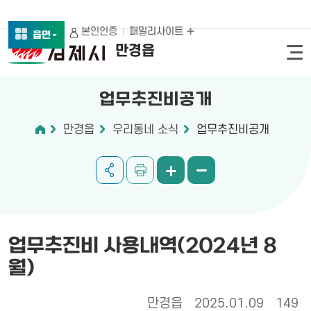
본인인증
패밀리사이트
읍면
만경읍
업무추진비공개
만경읍
우리동네 소식
업무추진비공개
업무추진비 사용내역(2024년 8
월)
만경읍
2025.01.09
149