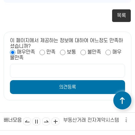
목록
이 페이지에서 제공하는 정보에 대하여 어느정도 만족하
셨습니까?
매우만족
만족
보통
불만족
매우
불만족
소
김제시의회
소비자24
부동산거래 전자계약시스템
공공
배너모음