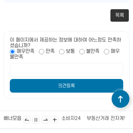
목록
이 페이지에서 제공하는 정보에 대하여 어느정도 만족하
셨습니까?
매우만족
만족
보통
불만족
매우
불만족
김제상공회의소
김제시의회
소비자24
부동산거래 전자계약
배너모음