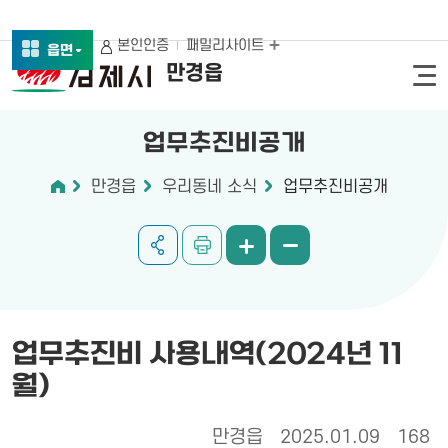
본인인증
패밀리사이트
읍면
만경읍
업무추진비공개
만경읍
우리동네 소식
업무추진비공개
업무추진비 사용내역(2024년 11
월)
만경읍
2025.01.09
168