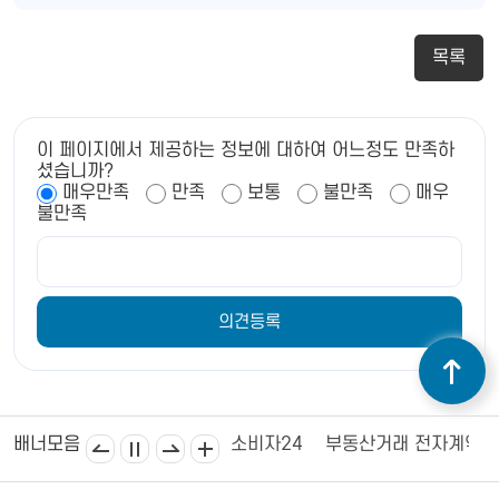
목록
이 페이지에서 제공하는 정보에 대하여 어느정도 만족하
셨습니까?
매우만족
만족
보통
불만족
매우
불만족
김제상공회의소
김제시의회
소비자24
부동산거래 전자계약
배너모음