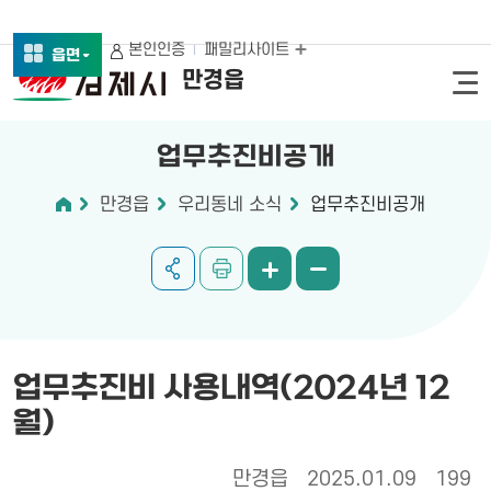
본인인증
패밀리사이트
읍면
만경읍
업무추진비공개
만경읍
우리동네 소식
업무추진비공개
업무추진비 사용내역(2024년 12
월)
만경읍
2025.01.09
199