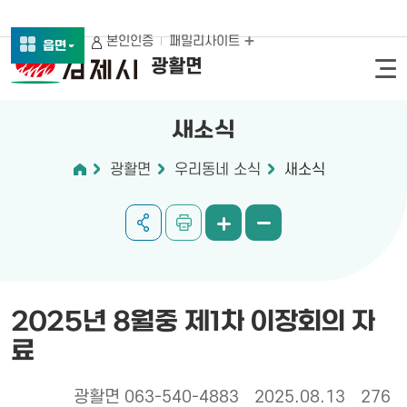
본인인증
패밀리사이트
읍면
광활면
새소식
광활면
우리동네 소식
새소식
2025년 8월중 제1차 이장회의 자
료
광활면 063-540-4883
2025.08.13
276