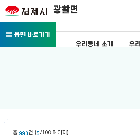
광활면
바로가기
읍면
우리동네 소개
우리
총
건 (
/100 페이지)
993
5