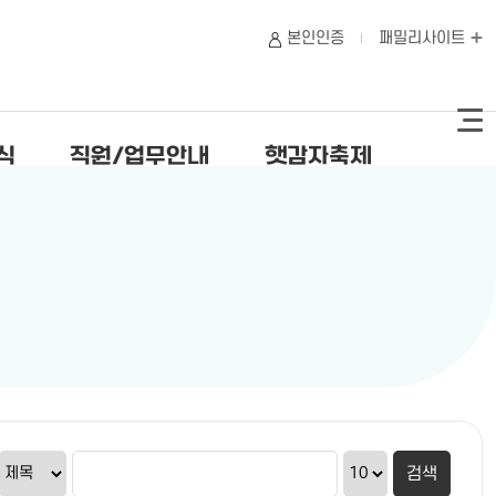
본인인증
패밀리사이트
식
직원/업무안내
햇감자축제