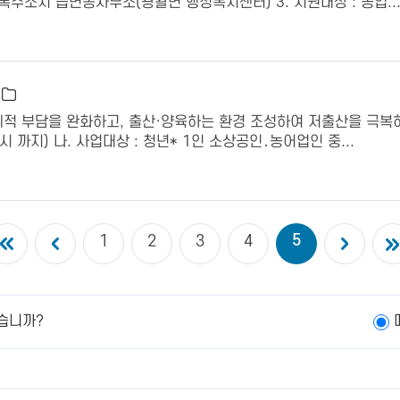
 주민등록주소지 읍면동사무소(광활면 행정복지센터) 3. 지원대상 : 농업..
적 부담을 완화하고, 출산·양육하는 환경 조성하여 저출산을 극복하
진 시 까지) 나. 사업대상 : 청년* 1인 소상공인․농어업인 중...
5
1
2
3
4
습니까?