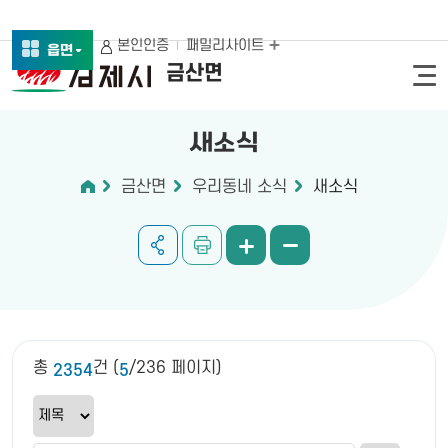
본인인증
패밀리사이트
읍면
금산면
새소식
금산면
우리동네 소식
새소식
총
건 (
/236 페이지)
2354
5