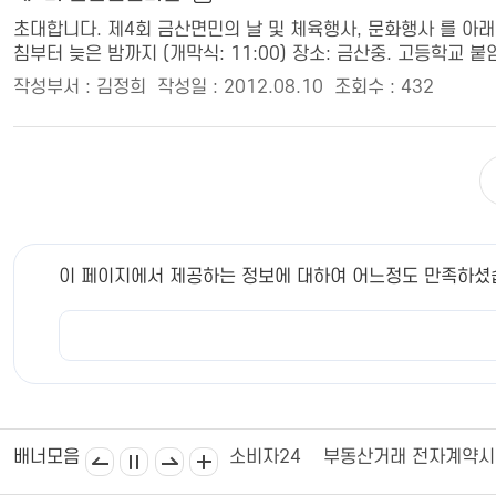
초대합니다. 제4회 금산면민의 날 및 체육행사, 문화행사 를 아래
침부터 늦은 밤까지 (개막식: 11:00) 장소: 금산중. 고등학교 붙임
작성부서 : 김정희
작성일 : 2012.08.10
조회수 : 432
이 페이지에서 제공하는 정보에 대하여 어느정도 만족하셨
김제상공회의소
김제시의회
소비자24
부동산거래 전자계약
배너모음