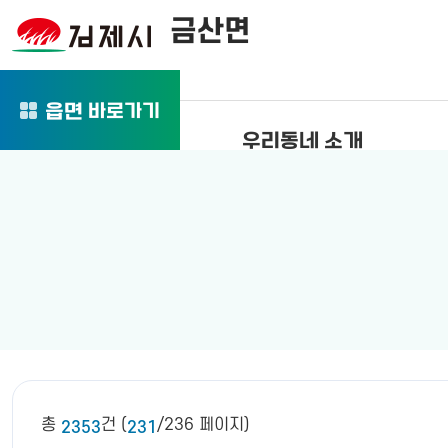
금산면
바로가기
읍면
우리동네 소개
총
건 (
/236 페이지)
2353
231