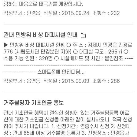
랑하는 마음으로 태극기를 게양합시다.
작성부서 : 만경읍
작성일 : 2015.09.24
조회수 : 232
관내 민방위 비상 대피시설 안내
▶ 민방위 비상 대피시설 현황 ○ 주 소 : 김제시 만경읍 만경로
776 (시립도서관 만경분관 지하) ○ 대피실 규모 : 265㎡ ○
수용 가능 인원 : 320명 ○ 시설배치도 및 사진 : 붙임참조 ----
------------------------------------------------------------
--------------- 스마트폰에 안전디딤...
작성부서 : 읍면동
작성일 : 2015.09.09
조회수 : 286
거주불명자 기초연금 홍보
관내 기초연금 혜택이 절실한 상황에 있는 거주불명등록 어르
신에 대한 기초연금 신청을 아래와 같이 실시하오니, 적극 신청
하여 주시기 바랍니다. 1. 신청기간 : 연중수시 신청 2. 신청대
상 : 관내 65세 이상 거주불명 등록자 3. 신청장소 : 만경읍사