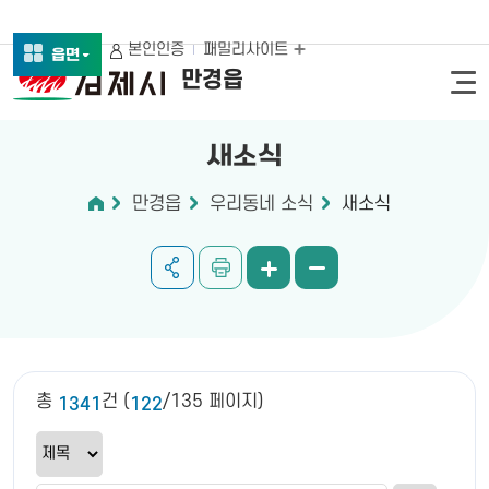
본인인증
패밀리사이트
읍면
만경읍
새소식
만경읍
우리동네 소식
새소식
총
건 (
/135 페이지)
1341
122