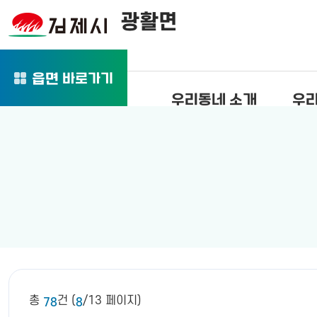
광활면
바로가기
읍면
우리동네 소개
우리
총
건 (
/13 페이지)
78
8