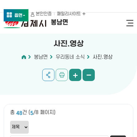
본인인증
패밀리사이트
읍면
봉남면
사진.영상
봉남면
우리동네 소식
사진.영상
총
건 (
/8 페이지)
48
5