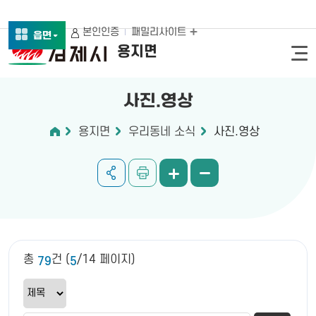
본인인증
패밀리사이트
읍면
용지면
사진.영상
용지면
우리동네 소식
사진.영상
총
건 (
/14 페이지)
79
5