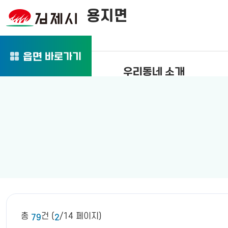
용지면
바로가기
읍면
우리동네 소개
총
건 (
/14 페이지)
79
2