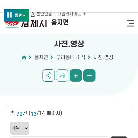
본인인증
패밀리사이트
읍면
용지면
사진.영상
용지면
우리동네 소식
사진.영상
총
건 (
/14 페이지)
79
13