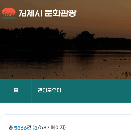
김제시 문화관광
홈
관광도우미
총
건 (
/587 페이지)
5866
8