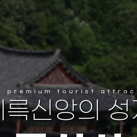
e premium tourist attrac
 최고 최대