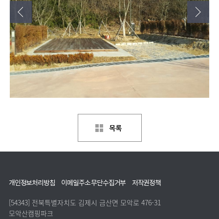
면
적
,
구
조
,
사
용
인
원
,
금
액
,
기
타
등
으
로
하
개인정보처리방침
이메일주소 무단수집거부
저작권정책
나
단
타
연
주소 :
[54343] 전북특별자치도 김제시 금산면 모악로 476-31
낸
링
모악산캠핑파크
락
표