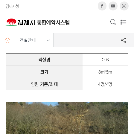
메
페
유
인
김제시청
뉴
이
튜
스
스
브
타
건
북
그
너
통합예약시스템
램
검
뛰
색
기
창
H
열
객실안내
o
m
기
e
교
객
육
객실명
C03
실
강
별
크기
8m*5m
좌
정
보
인원-기준/최대
4명/4명
를
객
실
명
,
특
색
,