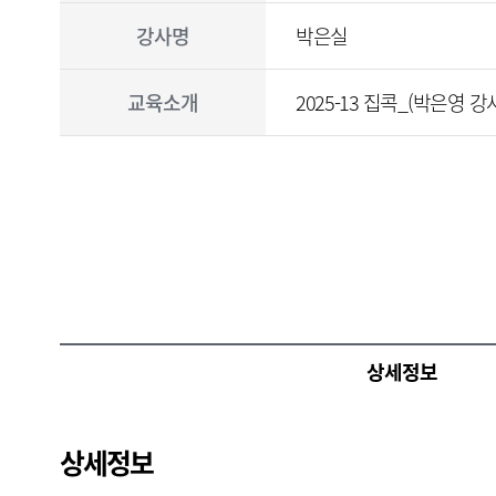
육
기
강사명
박은실
간
,
교
교육소개
2025-13 집콕_(박은영 
육
일
정
등
을
설
명
합
니
다
.
상세정보
상세정보