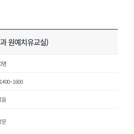
식물과 원예치유교실)
0명
 1400~1600
없음
방문