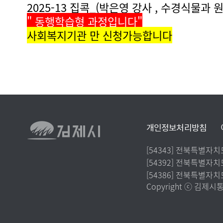
2025-13 집콕_(박은영 강사 , 수경식물과
" 동행학습형 과정입니다"
사회복지기관 만 신청가능합니다
김
개인정보처리방침
하
단
제
연
주
[54343] 전북특별자
링
소
주
[54392] 전북특별자
락
시
크
:
소
주
[54386] 전북특별자치
처
Copyright ⓒ 김제시통합
:
소
: