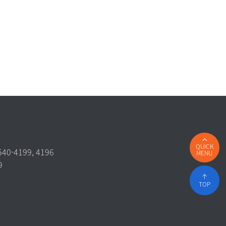
QUICK
540-4199, 4196
MENU
9
TOP