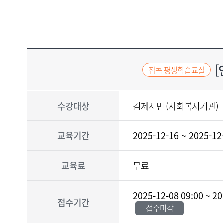
교
육
강
좌
[
집콕 평생학습교실
교
수강대상
김제시민 (사회복지기관)
육
강
좌
의
교육기간
2025-12-16 ~ 2025-12
강
사
,
교육료
무료
수
강
대
2025-12-08 09:00 ~ 20
상
접수기간
접수마감
,
교