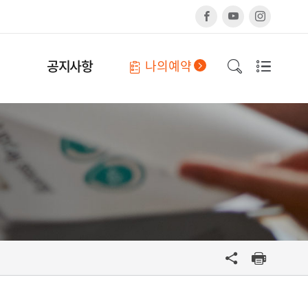
페
유
인
이
튜
스
스
브
타
북
그
램
공지사항
나의예약
검
사
색
이
창
트
열
맵
기