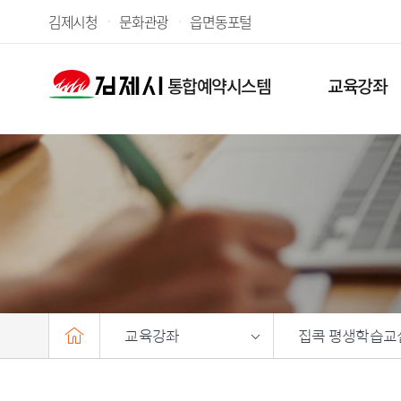
김제시청
문화관광
읍면동포털
통합예약시스템
교육강좌
H
교육강좌
집콕 평생학습교
o
m
e