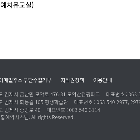
 원예치유교실)
이메일주소 무단수집거부
저작권정책
이용안내
치도 김제시 금산면 모악로 476-31 모악산캠핑파크
대표번호 :
063-
치도 김제시 화동길 105 평생학습관
대표번호 :
063-540-2977, 297
도 김제시 중앙로 40
대표번호 :
063-540-3114
예약시스템. All rights Reserved.