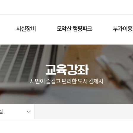
메
뉴
건
너
뛰
시설장비
모악산 캠핑파크
부가이용
기
교육강좌
시민이 즐겁고 편리한 도시 김제시
실