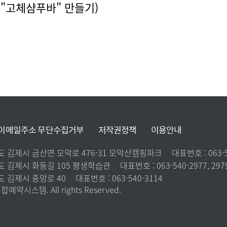
트 "고체샴푸바" 만들기)
이메일주소 무단수집거부
저작권정책
이용안내
치도 김제시 금산면 모악로 476-31 모악산캠핑파크
대표번호 :
063-
치도 김제시 화동길 105 평생학습관
대표번호 :
063-540-2977, 297
도 김제시 중앙로 40
대표번호 :
063-540-3114
예약시스템. All rights Reserved.