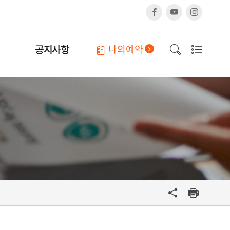
페
유
인
이
튜
스
스
브
타
북
그
램
공지사항
나의예약
검
사
색
이
창
트
열
맵
기