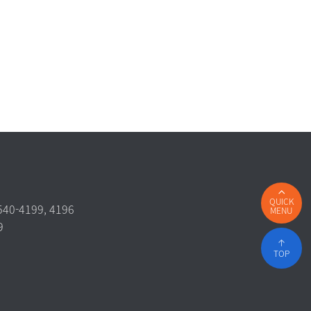
QUICK
540-4199, 4196
MENU
9
TOP