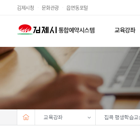
김제시청
문화관광
읍면동포털
통합예약시스템
교육강좌
H
교육강좌
집콕 평생학습교
o
m
e