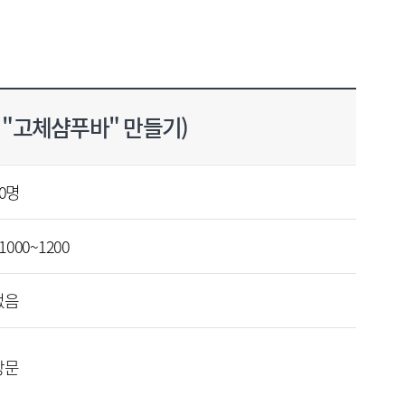
트 "고체샴푸바" 만들기)
0명
 1000~1200
없음
방문