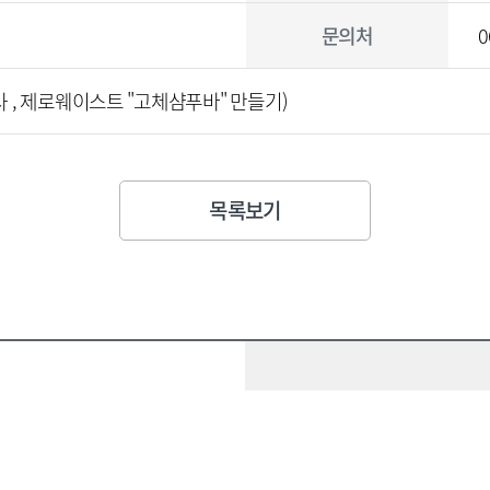
문의처
0
강사 , 제로웨이스트 "고체샴푸바" 만들기)
목록보기