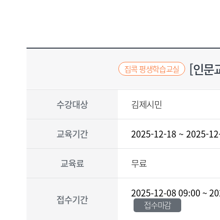
교
육
강
좌
[인문교
집콕 평생학습교실
교
수강대상
김제시민
육
강
좌
의
교육기간
2025-12-18 ~ 2025-12
강
사
,
교육료
무료
수
강
대
2025-12-08 09:00 ~ 20
상
접수기간
접수마감
,
교