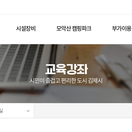
메
뉴
건
너
뛰
시설장비
모악산 캠핑파크
부가이용
기
교육강좌
시민이 즐겁고 편리한 도시 김제시
실