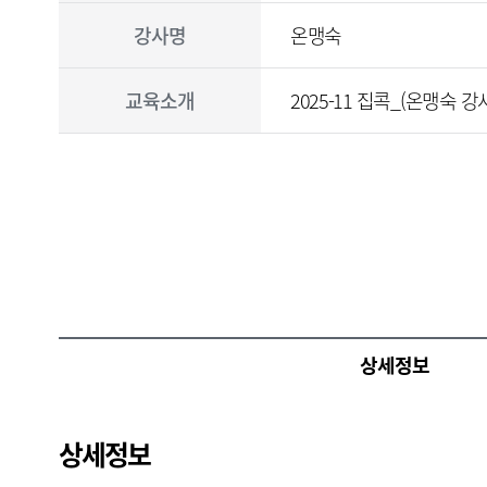
육
기
강사명
온맹숙
간
,
교
교육소개
2025-11 집콕_(온맹숙 
육
일
정
등
을
설
명
합
니
다
.
상세정보
상세정보