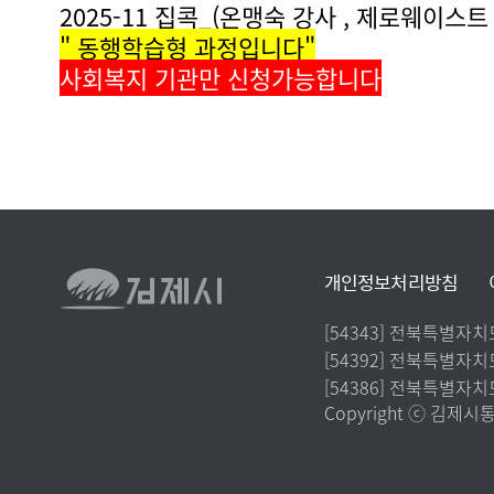
2025-11 집콕_(온맹숙 강사 , 제로웨이스
" 동행학습형 과정입니다"
사회복지 기관만 신청가능합니다
김
개인정보처리방침
하
단
제
연
주
[54343] 전북특별자
링
소
주
[54392] 전북특별자
락
시
크
:
소
주
[54386] 전북특별자치
처
Copyright ⓒ 김제시통합
:
소
: