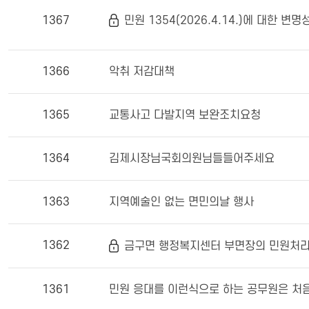
민원 1354(2026.4.14.)에 대한 변
1367
1366
악취 저감대책
1365
교통사고 다발지역 보완조치요청
1364
김제시장님국회의원님들들어주세요
1363
지역예술인 없는 면민의날 행사
1362
금구면 행정복지센터 부면장의 민원처리
1361
민원 응대를 이런식으로 하는 공무원은 처음