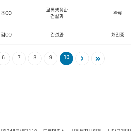
교통행정과
조OO
완료
건설과
김OO
건설과
처리중
10
6
7
8
9