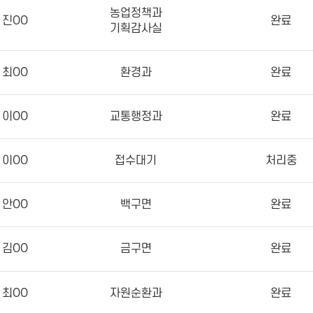
농업정책과
진OO
완료
기획감사실
최OO
환경과
완료
이OO
교통행정과
완료
이OO
접수대기
처리중
안OO
백구면
완료
김OO
금구면
완료
최OO
자원순환과
완료