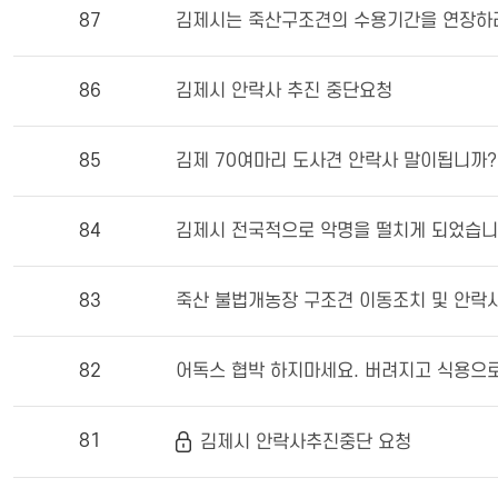
87
김제시는 죽산구조견의 수용기간을 연장하
86
김제시 안락사 추진 중단요청
85
김제 70여마리 도사견 안락사 말이됩니까?
84
김제시 전국적으로 악명을 떨치게 되었습니
83
죽산 불법개농장 구조견 이동조치 및 안락
82
어독스 협박 하지마세요. 버려지고 식용으로
81
김제시 안락사추진중단 요청