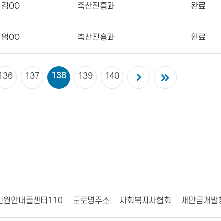
김OO
축산진흥과
완료
엄OO
축산진흥과
완료
138
136
137
139
140
민원안내콜센터110
도로명주소
사회복지사협회
새만금개발