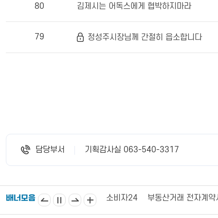
80
김제시는 어독스에게 협박하지마라
79
정성주시장님께 간절히 읍소합니다
담당부서
기획감사실 063-540-3317
김제상공회의소
김제시의회
소비자24
부동산거래 전자계약
배너모음