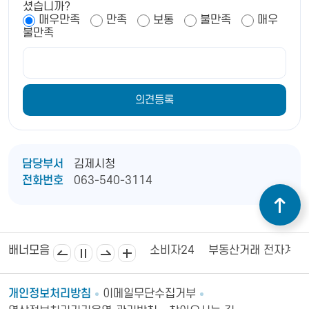
셨습니까?
매우만족
만족
보통
불만족
매우
불만족
담당부서
김제시청
전화번호
063-540-3114
김제상공회의소
김제시의회
소비자24
부동산거래 전자계약
배너모음
개인정보처리방침
이메일무단수집거부