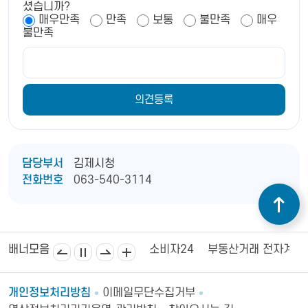
셨습니까?
매우만족
만족
보통
불만족
매우
불만족
담당부서
김제시청
전화번호
063-540-3114
김제상공회의소
김제시의회
소비자24
부동산거래 전자계약
배너모음
개인정보처리방침
이메일무단수집거부