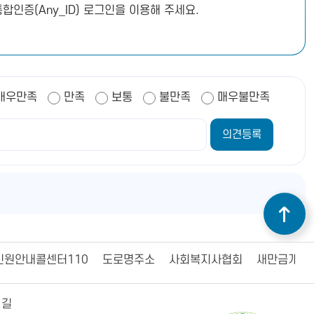
합인증(Any_ID) 로그인을 이용해 주세요.
매우만족
만족
보통
불만족
매우불만족
민원안내콜센터110
도로명주소
사회복지사협회
새만금개발
 길