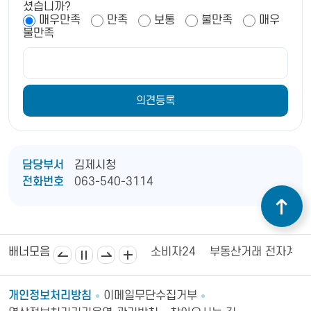
셨습니까?
매우만족
만족
보통
불만족
매우
불만족
담당부서
김제시청
전화번호
063-540-3114
김제상공회의소
김제시의회
소비자24
부동산거래 전자계약
배너모음
개인정보처리방침
이메일무단수집거부