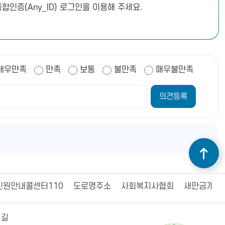
합인증(Any_ID) 로그인을 이용해 주세요.
매우만족
만족
보통
불만족
매우불만족
민원안내콜센터110
도로명주소
사회복지사협회
새만금개발
 길