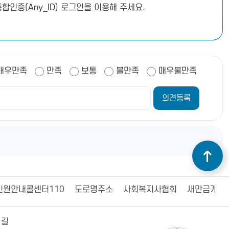
합인증(Any_ID) 로그인을 이용해 주세요.
매우만족
만족
보통
불만족
매우불만족
민원안내콜센터110
도로명주소
사회복지사협회
새만금개발
 길