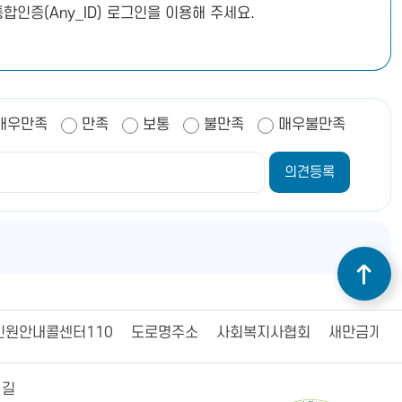
합인증(Any_ID) 로그인을 이용해 주세요.
매우만족
만족
보통
불만족
매우불만족
민원안내콜센터110
도로명주소
사회복지사협회
새만금개발
 길