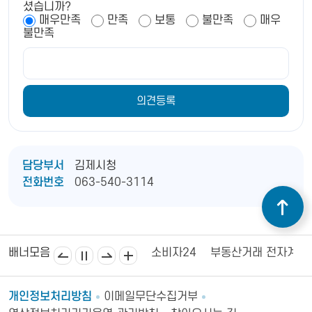
셨습니까?
매우만족
만족
보통
불만족
매우
불만족
담당부서
김제시청
전화번호
063-540-3114
김제상공회의소
김제시의회
소비자24
부동산거래 전자계약
배너모음
개인정보처리방침
이메일무단수집거부