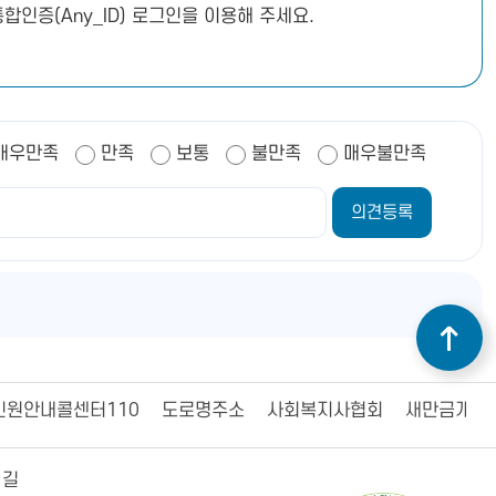
합인증(Any_ID) 로그인을 이용해 주세요.
매우만족
만족
보통
불만족
매우불만족
민원안내콜센터110
도로명주소
사회복지사협회
새만금개발
 길