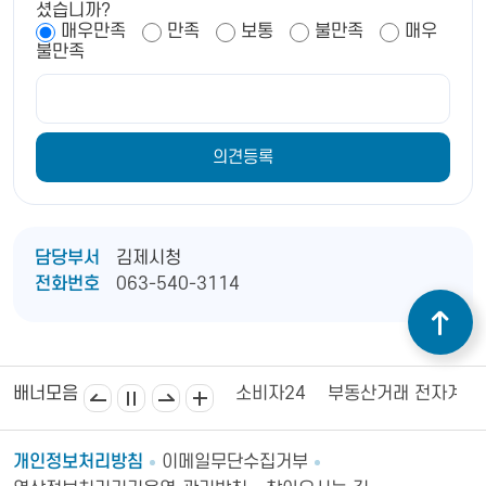
셨습니까?
매우만족
만족
보통
불만족
매우
불만족
담당부서
김제시청
전화번호
063-540-3114
김제상공회의소
김제시의회
소비자24
부동산거래 전자계약
배너모음
개인정보처리방침
이메일무단수집거부