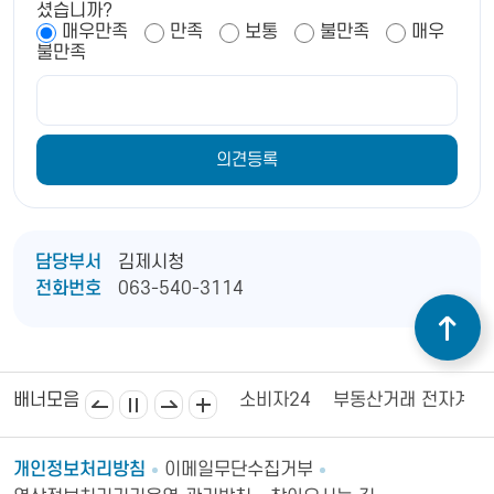
셨습니까?
매우만족
만족
보통
불만족
매우
불만족
담당부서
김제시청
전화번호
063-540-3114
김제상공회의소
김제시의회
소비자24
부동산거래 전자계약
배너모음
개인정보처리방침
이메일무단수집거부