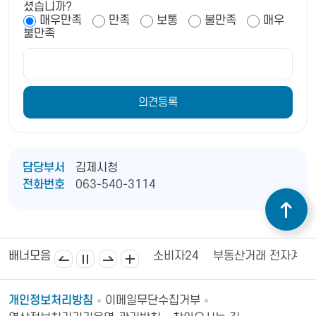
셨습니까?
매우만족
만족
보통
불만족
매우
불만족
담당부서
김제시청
전화번호
063-540-3114
김제상공회의소
김제시의회
소비자24
부동산거래 전자계약
배너모음
개인정보처리방침
이메일무단수집거부