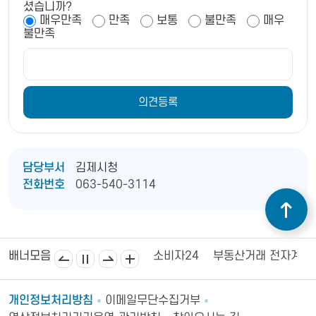
셨습니까?
매우만족
만족
보통
불만족
매우
불만족
담당부서
김제시청
전화번호
063-540-3114
김제상공회의소
김제시의회
소비자24
부동산거래 전자계약
배너모음
개인정보처리방침
이메일무단수집거부