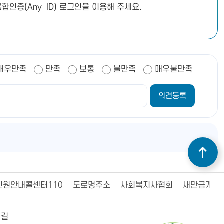
합인증(Any_ID) 로그인을 이용해 주세요.
매우만족
만족
보통
불만족
매우불만족
민원안내콜센터110
도로명주소
사회복지사협회
새만금개발
 길