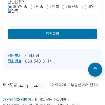
셨습니까?
매우만족
만족
보통
불만족
매우
불만족
담당부서
김제시청
전화번호
063-540-3114
김제상공회의소
김제시의회
소비자24
부동산거래 전자계약
배너모음
개인정보처리방침
이메일무단수집거부