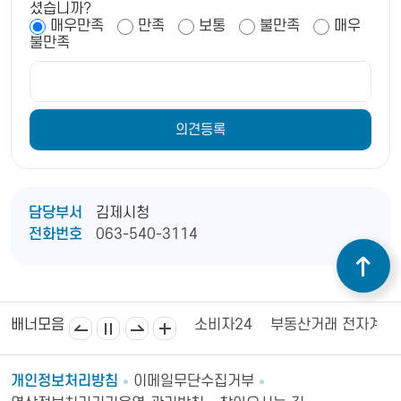
셨습니까?
매우만족
만족
보통
불만족
매우
불만족
담당부서
김제시청
전화번호
063-540-3114
김제상공회의소
김제시의회
소비자24
부동산거래 전자계약
배너모음
개인정보처리방침
이메일무단수집거부