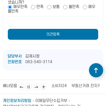
셨습니까?
매우만족
만족
보통
불만족
매우
불만족
담당부서
김제시청
전화번호
063-540-3114
김제상공회의소
김제시의회
소비자24
부동산거래 전자계약
배너모음
개인정보처리방침
이메일무단수집거부