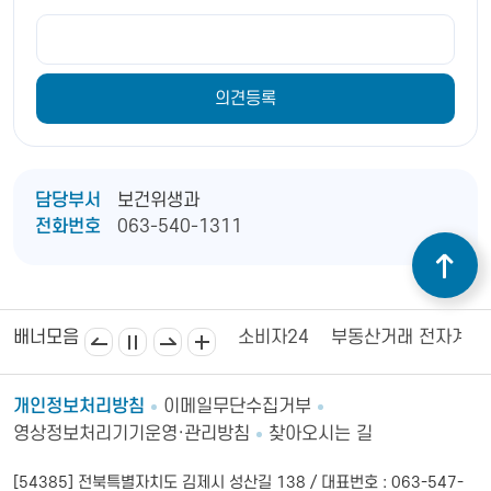
담당부서
보건위생과
전화번호
063-540-1311
김제상공회의소
김제시의회
소비자24
부동산거래 전자계약
배너모음
개인정보처리방침
이메일무단수집거부
영상정보처리기기운영·관리방침
찾아오시는 길
[54385] 전북특별자치도 김제시 성산길 138 / 대표번호 : 063-547-