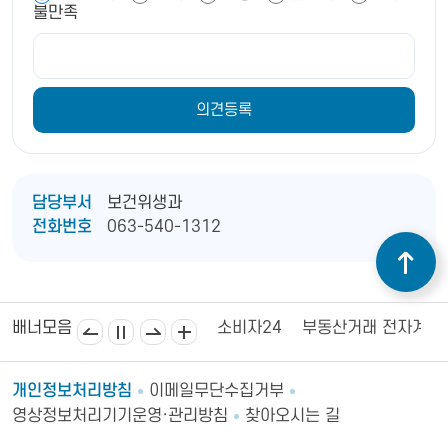
불만족
담당부서
보건위생과
전화번호
063-540-1312
김제상공회의소
김제시의회
소비자24
부동산거래 전자계약
배너모음
개인정보처리방침
이메일무단수집거부
영상정보처리기기운영·관리방침
찾아오시는 길