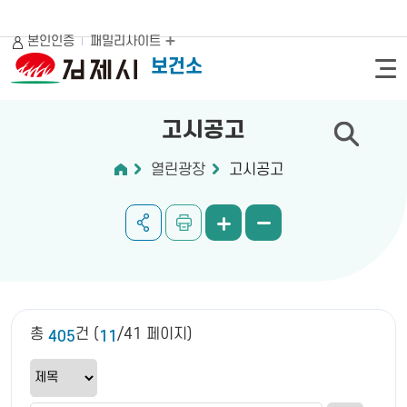
본인인증
패밀리사이트
보건소
고시공고
열린광장
고시공고
총
건 (
/41 페이지)
405
11