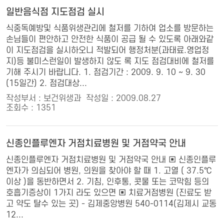
일반음식점 지도점검 실시
식중독예방및 식품위생관리에 철저를 기하여 업소를 방문하는
손님들이 편안하고 안전한 식품이 공급 될 수 있도록 아래와같
이 지도점검을 실시하오니 적발되어 행정처분(과태료.영업정
지)등 불미스런일이 발생하지 않도 록 지도 점검대비에 철저를
기해 주시기 바랍니다. 1. 점검기간 : 2009. 9. 10 ~ 9. 30
(15일간) 2. 점검대상...
작성부서 : 보건위생과
작성일 : 2009.08.27
조회수 : 1351
신종인플루엔자 거점치료병원 및 거점약국 안내
신종인플루엔자 거점치료병원 및 거점약국 안내 ▣ 신종인플루
엔자가 의심되어 병원, 의원을 찾아야 할 때 1. 고열 ( 37.5℃
이상 )을 동반하면서 2. 기침, 인후통, 콧물 또는 코막힘 등의
호흡기증상이 1가지 라도 있으면 ▣ 치료거점병원 (진료도 받
고 약도 탈수 있는 곳) - 김제중앙병원 540-0114(김제시 교동
12...