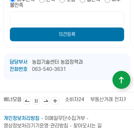
불만족
담당부서
농업기술센터 농업정책과
전화번호
063-540-3631
김제상공회의소
김제시의회
소비자24
부동산거래 전자계약
배너모음
개인정보처리방침
이메일무단수집거부
영상정보처리기기운영·관리방침
찾아오시는 길