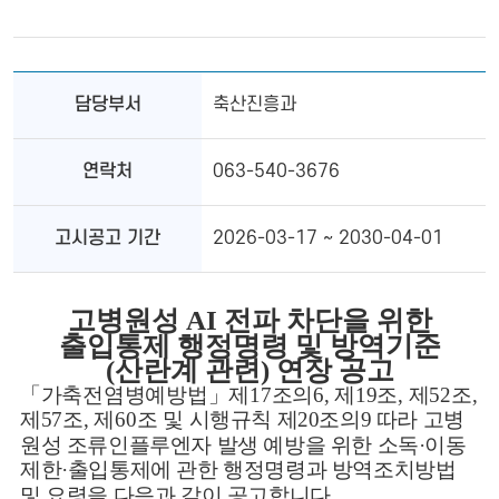
담당부서
축산진흥과
연락처
063-540-3676
고시공고 기간
2026-03-17 ~ 2030-04-01
고병원성
AI
전파 차단을 위한
출입통제 행정명령 및 방역기준
(산란계 관련) 연장 공고
「
가축전염병예방법
」
제
17
조의
6,
제
19
조
,
제
52
조
,
제
57
조
,
제
60
조 및
시행규칙 제
20
조의
9
따라 고병
원성 조류인플루엔자 발생 예방을 위한 소독
·
이동
제한
·
출입통제에 관한 행정명령과 방역조치방법
및 요령을 다음과 같이 공고합니다
.