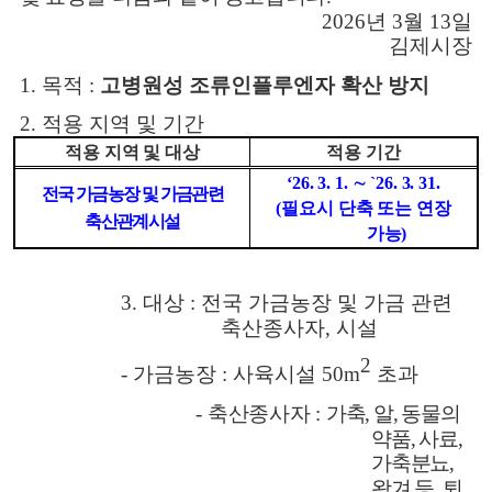
2026
년
3
월
13
일
김제시장
1.
목적
:
고병원성 조류인플루엔자 확산 방지
2.
적용 지역 및 기간
적용 지역 및 대상
적용 기간
‘26. 3. 1.
∼
`26. 3. 31.
전국 가금농장 및 가금관련
(
필요시 단축 또는 연장
축산관계시설
가능
)
3.
대상
:
전국 가금농장 및 가금 관련
축산종사자
,
시설
2
-
가금농장
:
사육시설
50m
초과
-
축산종사자
:
가축
,
알
,
동물의
약품
,
사료
,
가축분뇨
,
왕겨 등
,
퇴