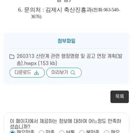
6.
문의처
:
김제시 축산진흥과
(
전화
063-540-
3676)
첨부파일
260313 산란계 관련 행정명령 및 공고 연장 계획(발
송).hwpx (153 kb)
다운로드
미리보기
목록
이 페이지에서 제공하는 정보에 대하여 어느정도 만족하
셨습니까?
매우만족
만족
보통
불만족
매우