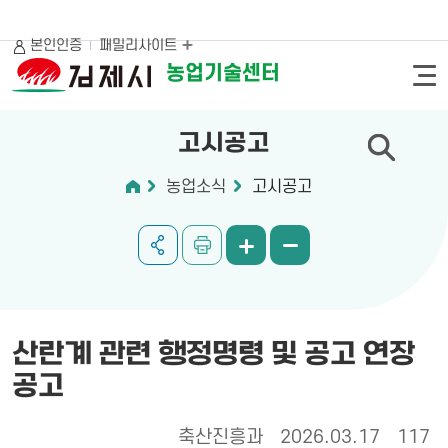
본인인증
패밀리사이트
농업기술센터
고시공고
농업소식
고시공고
산란계 관련 행정명령 및 공고 연장
공고
축산진흥과
2026.03.17
117