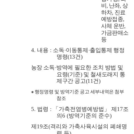
비
,
난좌
,
상
하차
,
진료
예방접종
,
사체 운반
,
가금판매소
등
4.
내용
:
소독
·
이동통제
·
출입통제 행정
명령
(13
건
)
농장 소독
·
방역에 필요한 조치 방법 및
요령
(
기준
)
및 철새도래지 통
제구간 공고
(11
건
)
⁕
행정명령 및 방역기준 공고 세부내역은 첨부
참조
5.
법령
:
「
가축전염병예방법
」
제
17
조
의
6 (
방역기준의 준수
)
제
19
조
(
격리와 가축사육시설의 폐쇄명
령 등
)